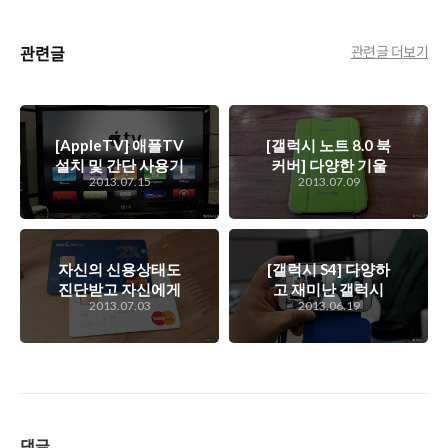
관련글
관련글 더보기
[AppleTV] 애플TV
[갤럭시 노트 8.0 북
설치 및 간단 사용기
커버] 다양한 기울
2013.07.15
2013.07.09
기를 제공하는 갤럭
시 노트 8.0 케이스,
북커버
자신의 신용상태도
[갤럭시 S4] 다양하
진단받고 자신에게
고 재미난 갤럭시
2013.07.03
2013.06.19
맞는 신용카드도 사
S4의 카메라 세상으
용할 수 있는 신용카
로 가다
드발급조회 서비스
댓글