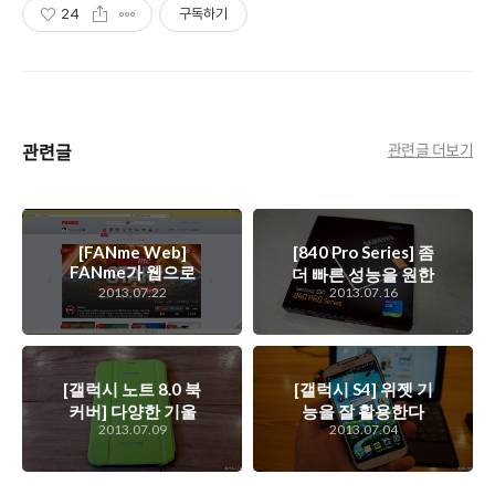
24
구독하기
관련글
관련글 더보기
[FANme Web]
[840 Pro Series] 좀
FANme가 웹으로
더 빠른 성능을 원한
다시 돌아왔다.
2013.07.22
2013.07.16
다면? 삼성 SSD 840
Pro Series의 간단
사용기
[갤럭시 노트 8.0 북
[갤럭시 S4] 위젯 기
커버] 다양한 기울
능을 잘 활용한다
2013.07.09
2013.07.04
기를 제공하는 갤럭
면...
시 노트 8.0 케이스,
북커버