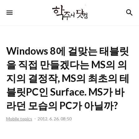
학
검
메뉴
주
니
닷
Windows 8에 걸맞는 태블릿
컴
을 직접 만들겠다는 MS의 의
지의 결정작, MS의 최초의 테
블릿PC인 Surface. MS가 바
라던 모습의 PC가 아닐까?
Mobile topics
2012. 6. 26. 08:50