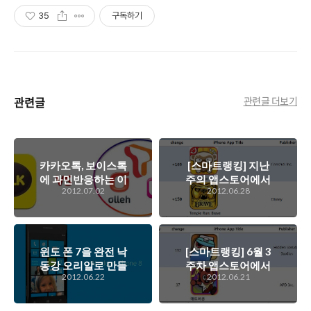
35
구독하기
관련글
관련글 더보기
카카오톡, 보이스톡
[스마트랭킹] 지난
에 과민반응하는 이
주의 앱스토어에서
2012.07.02
2012.06.28
통사들. 기술의 흐름
인기가 있었던 앱은
을 읽고 트랜드에 당
무엇?
당히 맞서서 정당한
수익 모델을 가져가
는 이통사가 되었으
윈도 폰 7을 완전 낙
[스마트랭킹] 6월 3
면...
동강 오리알로 만들
주차 앱스토어에서
2012.06.22
2012.06.21
어버린 MS의 윈도
가장 인기있는 앱
폰 8 전략
은?