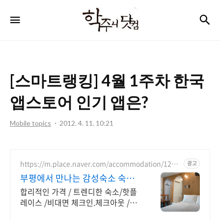
학
검
메뉴
주
니
닷
[스마트랭킹] 4월 1주차 한국
컴
앱스토어 인기 앱은?
Mobile topics
2012. 4. 11. 10:21
https://m.place.naver.com/accommodation/1241
광고
756385
부평에서 만나는 감성숙소 숙소
전용 주차장 완비
합리적인 가격 / 트렌디한 숙소/핫플
레이스 /비대면 체크인.체크아웃 /전
용 주차장 부평의 새로운 핫플레이스,