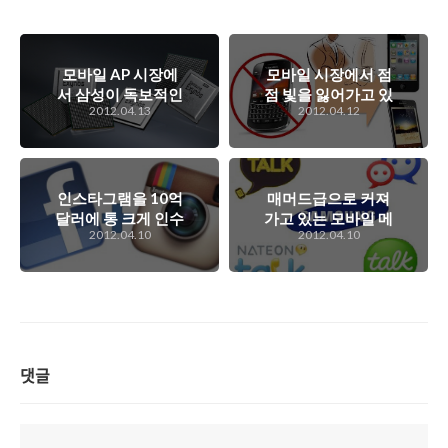
모바일 AP 시장에
모바일 시장에서 점
서 삼성이 독보적인
점 빛을 잃어가고 있
2012.04.13
2012.04.12
1위를 달리고 있다
는 블랙베리. 이제는
는 뉴스가 주는 의미
기업형 모바일 시장
는 뭘까?
에서도 그 입지를 잃
어가고 있는데...
인스타그램을 10억
매머드급으로 커져
달러에 통 크게 인수
가고 있는 모바일 메
2012.04.10
2012.04.10
한 페이스북의 선택.
신져 시장. 자체 수
과연 어떤 시너지 효
익성은 낮기에 이를
과를 얻을려고 페이
활용하는 부가적인
스북은 인스타그램
서비스를 더 개발해
을 인수했을까?
야 하는데...
댓글