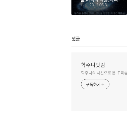
2012.05.31
치 2012 패러다임 시
프트
댓글
학주니닷컴
학주니의 시선으로 본 IT 이
구독하기