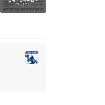
2012.02.14
치. 망중립성을 무시하
는, 그리고 인터넷 망
을 볼모로 하는 KT의
편파적인 무리수는 과
연 언제까지?