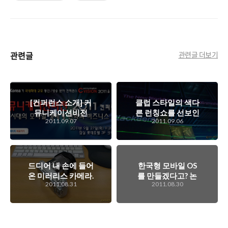
관련글
관련글 더보기
[컨퍼런스 소개] 커
클럽 스타일의 색다
뮤니케이션비전
른 런칭쇼를 선보인
2011.09.07
2011.09.06
2011 컨퍼런스 -
블랙베리 볼드
4G시대의 모바일
9900 런칭쇼 현장
생태계 변화와 비즈
스케치
니스 전망
드디어 내 손에 들어
한국형 모바일 OS
온 미러리스 카메라.
를 만들겠다고? 논
2011.08.31
2011.08.30
Sony NEX-C3
의 자체는 좋은데 시
작이나 할 수 있을
까? (2부)