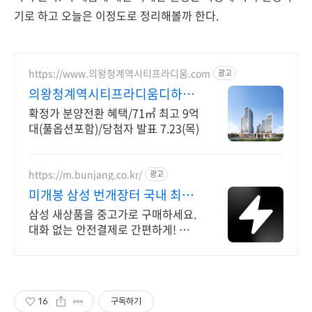
기로 하고 오늘은 이정도로 정리해볼까 한다.
https://www.의왕청계역시티프라디움.com
광고
의왕청계역시티프라디움디하모
니
확정가 분양전환 혜택/71㎡ 최고 9억
대(풀옵션포함)/당첨자 발표 7.23(목)
https://m.bunjang.co.kr/
광고
미개봉 삼성 번개장터 국내 최대
브랜드 중고거래
삼성 새상품을 중고가로 구매하세요.
대화 없는 안전결제로 간편하게! 전국
각지에서 올라오는 전국구 최다 상품
매일 10만 개 이상의 신규 상품 업로
드
16
구독하기