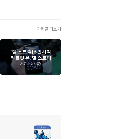
관련글 더보기
[델 스트릭] 5인치의
타블릿 폰. 델 스트릭
2011.02.09
을 보다!