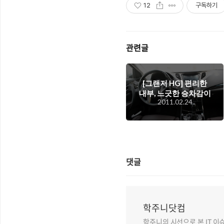
12
구독하기
관련글
[그랜저 HG] 편리한
내부, 느긋한 승차감이
2011.02.24
장점인 멋진 대형 세
단, 그랜저 HG
댓글
학주니닷컴
학주니의 시선으로 본 IT 이