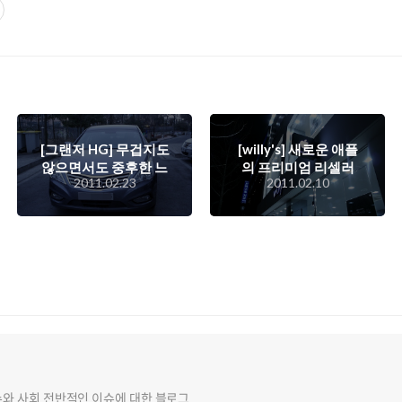
[그랜저 HG] 무겁지도
[willy's] 새로운 애플
않으면서도 중후한 느
의 프리미엄 리셀러
2011.02.23
2011.02.10
낌이 나는 세련된 대형
'윌리'를 만나다. 윌리
차, 그랜저 HG
스(willy's)
슈와 사회 전반적인 이슈에 대한 블로그