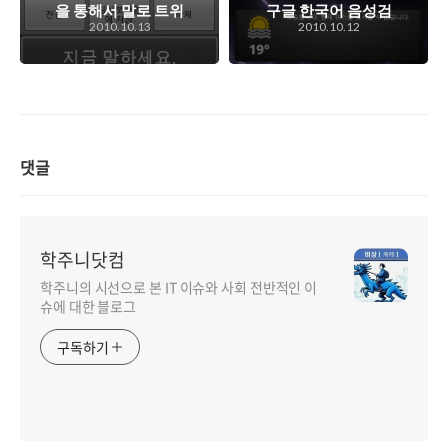
을 통해서 말로 트위
구글 한국어 음성검
2010.10.13
2010.10.12
터를 대충 때워보면
색과 구글 한글 키보
어떨까?
드!
댓글
학주니닷컴
학주니의 시선으로 본 IT 이슈와 사회 전반적인 이
슈에 대한 블로그
구독하기