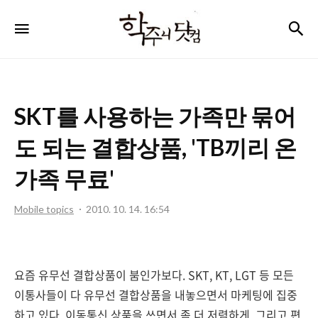
학
검
메뉴
주
니
닷
SKT를 사용하는 가족만 묶어
컴
도 되는 결합상품, 'TB끼리 온
가족 무료'
Mobile topics
2010. 10. 14. 16:54
요즘 유무선 결합상품이 붐인가보다. SKT, KT, LGT 등 모든
이통사들이 다 유무선 결합상품을 내놓으면서 마케팅에 집중
하고 있다. 이동통신 상품을 쓰면서 좀 더 저렴하게, 그리고 편