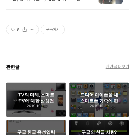
임 어디서나 끊김없이! 와이파이특허
보유, 다양한 시공경험을 가진 전문성
있는 기업
9
구독하기
관련글
관련글 더보기
TV의 미래, 스마트
드디어 아이폰을 내
TV에 대한 삼성전
스마트폰 가족에 편
2010.10.21
2010.10.20
자의 스마트TV는
입시키게 되었다능..
어떤 것일까?
^^;
구글 한글 음성입력
구글의 한글 사랑?