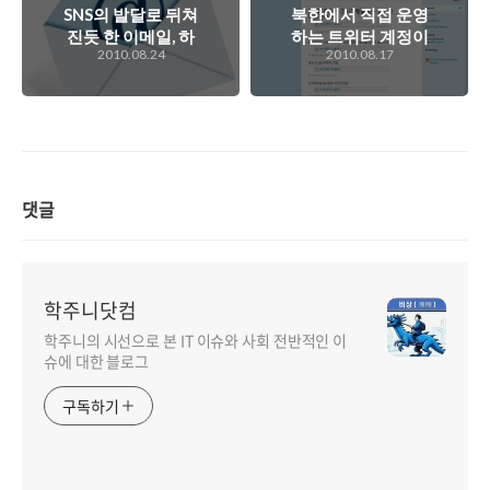
SNS의 발달로 뒤쳐
북한에서 직접 운영
진듯 한 이메일, 하
하는 트위터 계정이
2010.08.24
2010.08.17
지만 여전히 활용도
생겼다?
가 높은 IT 서비스도
이메일!
댓글
학주니닷컴
학주니의 시선으로 본 IT 이슈와 사회 전반적인 이
슈에 대한 블로그
구독하기