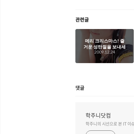
관련글
메리 크리스마스! 즐
거운 성탄절을 보내세
2009.12.24
요 ^^
댓글
학주니닷컴
학주니의 시선으로 본 IT 이