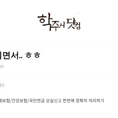
학
주
니
닷
면서.. ㅎㅎ
컴
:22
광고
산재보험/건강보험/국민연금 상실신고 한번에 정확히 처리하기