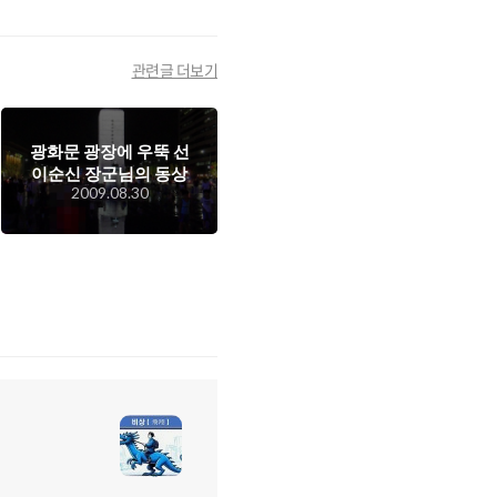
관련글 더보기
광화문 광장에 우뚝 선
이순신 장군님의 동상
2009.08.30
모습!