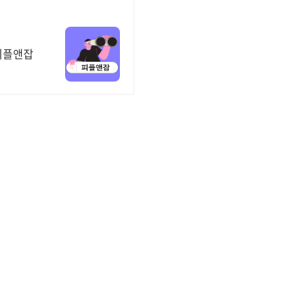
필살기, 피플앤잡