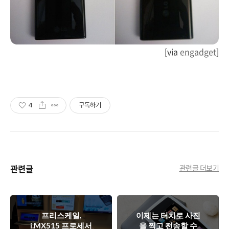
[via
engadget
]
4
구독하기
관련글
관련글 더보기
프리스케일,
이제는 터치로 사진
i.MX515 프로세서
을 찍고 전송할 수