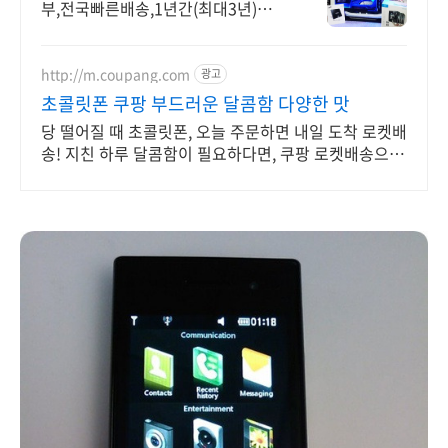
부,전국빠른배송,1년간(최대3년)무상
방문 AS보증
http://m.coupang.com
광고
초콜릿폰 쿠팡 부드러운 달콤함 다양한 맛
당 떨어질 때 초콜릿폰, 오늘 주문하면 내일 도착 로켓배
송! 지친 하루 달콤함이 필요하다면, 쿠팡 로켓배송으로
빠르게 받아보세요!