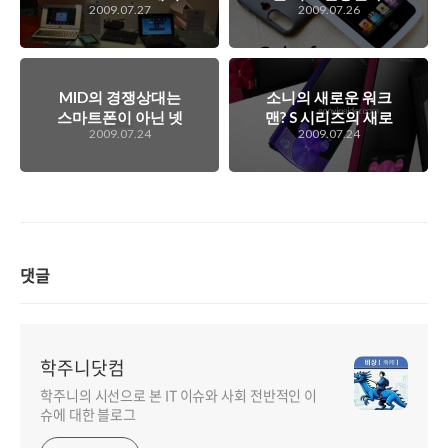
2009.07.27
2009.07.26
로 스마트북 시장을
있다. 아이팟 터치 3
노린다!
세대, 카메라 내장
예정!
MID의 경쟁상대는
소니의 새로운 워크
스마트폰이 아닌 넷
맨? S 시리즈의 새로
2009.07.24
2009.07.24
북이 되지 않을까?
운 라인업 제품?
댓글
학주니닷컴
학주니의 시선으로 본 IT 이슈와 사회 전반적인 이
슈에 대한 블로그