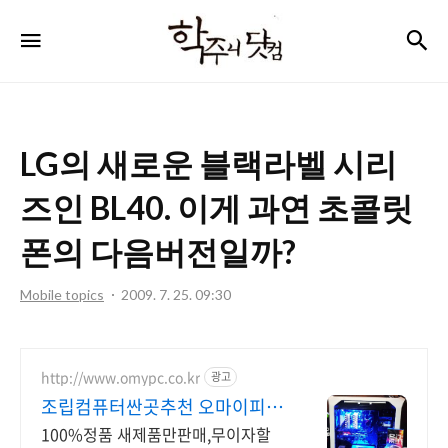
학
검
메뉴
주
니
닷
LG의 새로운 블랙라벨 시리
컴
즈인 BL40. 이게 과연 초콜릿
폰의 다음버전일까?
Mobile topics
2009. 7. 25. 09:30
http://www.omypc.co.kr
광고
조립컴퓨터싼곳추천 오마이피씨
믿을수 있는 24년차 쇼핑몰
100%정품 새제품만판매,무이자할