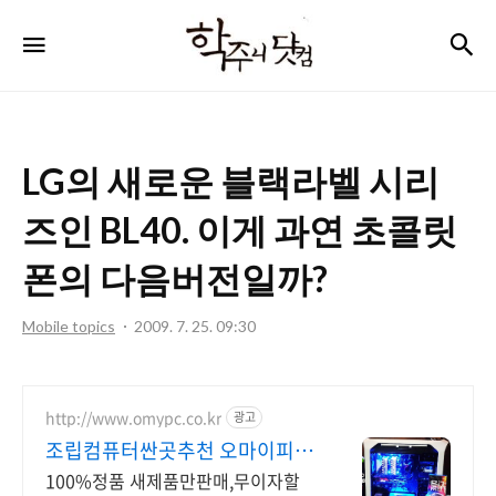
학
검
메뉴
주
니
닷
LG의 새로운 블랙라벨 시리
컴
즈인 BL40. 이게 과연 초콜릿
폰의 다음버전일까?
Mobile topics
2009. 7. 25. 09:30
http://www.omypc.co.kr
광고
조립컴퓨터싼곳추천 오마이피씨
믿을수 있는 24년차 쇼핑몰
100%정품 새제품만판매,무이자할