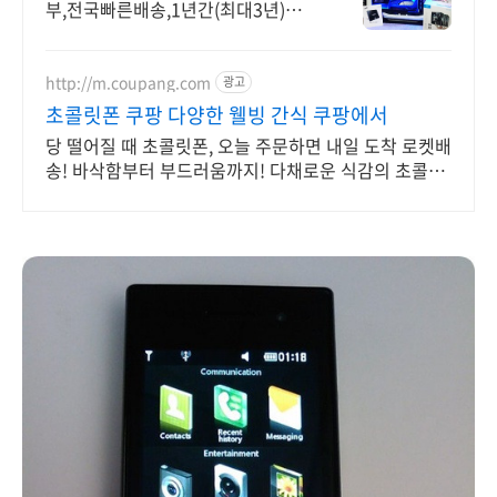
부,전국빠른배송,1년간(최대3년)무상
방문 AS보증
http://m.coupang.com
광고
초콜릿폰 쿠팡 다양한 웰빙 간식 쿠팡에서
당 떨어질 때 초콜릿폰, 오늘 주문하면 내일 도착 로켓배
송! 바삭함부터 부드러움까지! 다채로운 식감의 초콜릿,
경험하세요.