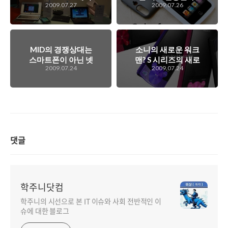
2009.07.27
2009.07.26
로 스마트북 시장을
있다. 아이팟 터치 3
노린다!
세대, 카메라 내장
예정!
MID의 경쟁상대는
소니의 새로운 워크
스마트폰이 아닌 넷
맨? S 시리즈의 새로
2009.07.24
2009.07.24
북이 되지 않을까?
운 라인업 제품?
댓글
학주니닷컴
학주니의 시선으로 본 IT 이슈와 사회 전반적인 이
슈에 대한 블로그