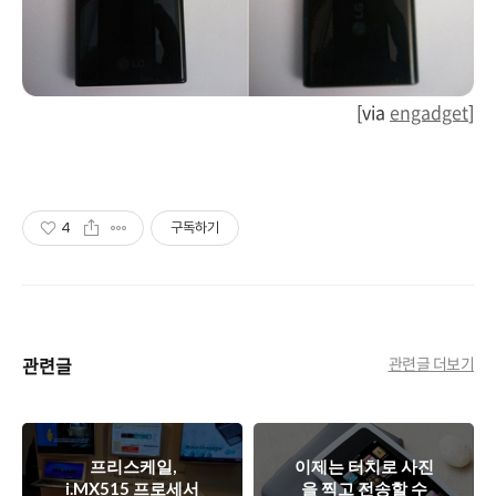
[via
engadget
]
4
구독하기
관련글
관련글 더보기
프리스케일,
이제는 터치로 사진
i.MX515 프로세서
을 찍고 전송할 수