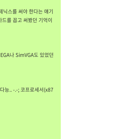
면 제닉스를 써야 한다는 얘기
M 카드를 꼽고 써봤던 기억이
EGA나 SimVGA도 있었던
다능.. -.-; 코프로세서(x87