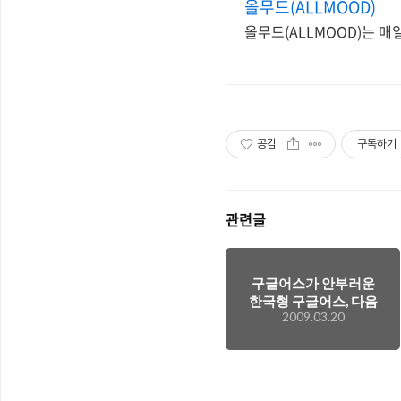
올무드(ALLMOOD)
올무드(ALLMOOD)는 
공감
구독하기
관련글
구글어스가 안부러운
한국형 구글어스, 다음
2009.03.20
스카이뷰