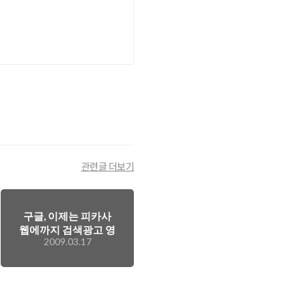
관련글 더보기
구글, 이제는 피카사
웹에까지 검색광고 영
2009.03.17
역을 넓히다