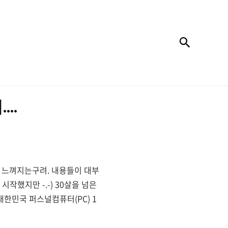
검색
..
럼 느껴지는구려. 내용들이 대부
작했지만 -.-) 30살을 넘은
한민국 퍼스널컴퓨터(PC) 1