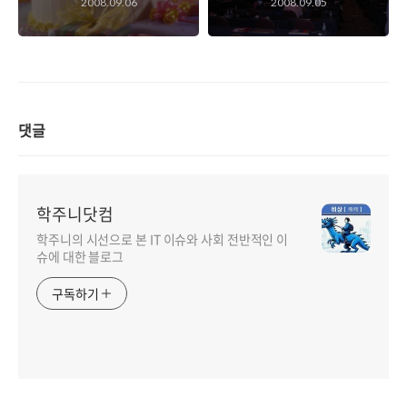
2008.09.06
2008.09.05
었고...
댓글
학주니닷컴
학주니의 시선으로 본 IT 이슈와 사회 전반적인 이
슈에 대한 블로그
구독하기