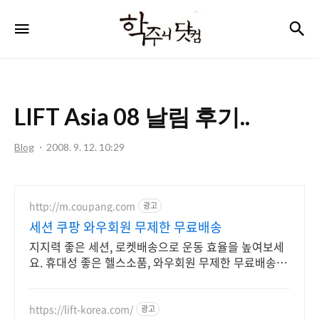
학
검
메뉴
주
니
닷
LIFT Asia 08 날림 후기..
컴
Blog
2008. 9. 12. 10:29
http://m.coupang.com
광고
세션 쿠팡 와우회원 무제한 무료배송
지지력 좋은 세션, 로켓배송으로 운동 효율을 높여보세
요. 휴대성 좋은 헬스소품, 와우회원 무제한 무료배송으
로 간편하게!
https://lift-korea.com/
광고