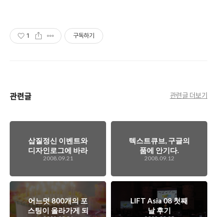
1
구독하기
관련글
관련글 더보기
삽질정신 이벤트와
텍스트큐브, 구글의
디자인로그에 바라
품에 안기다.
2008.09.21
2008.09.12
는 점. ^^;
어느덧 800개의 포
LIFT Asia 08 첫째
스팅이 올라가게 되
날 후기