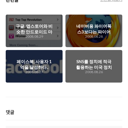
구글, 앱스토어와 비
네이버용 파이어폭
슷한 안드로이드 마
스3보다는 파이어
2008.08.29
2008.08.28
켓 선보여..
폭스3에 맞춘 네이
버를 원한다.
페이스북, 사용자 1
SNS를 정치에 적극
억을 달성하다..
활용하는 미국 정치
2008.08.27
2008.08.26
캠프들..
댓글