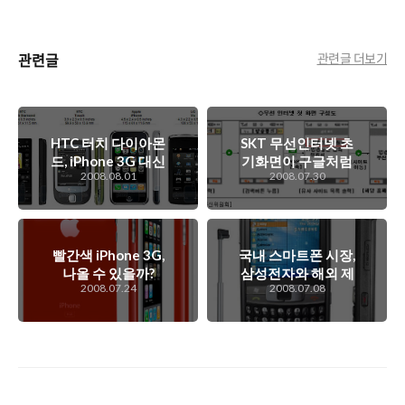
관련글
관련글 더보기
HTC 터치 다이아몬
SKT 무선인터넷 초
드, iPhone 3G 대신
기화면이 구글처럼
2008.08.01
2008.07.30
나를 끌리게 만든...
되어진다..
빨간색 iPhone 3G,
국내 스마트폰 시장,
나올 수 있을까?
삼성전자와 해외 제
2008.07.24
2008.07.08
품과의 싸움이..