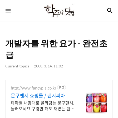
학
검
메뉴
주
니
닷
개발자를 위한 요가 - 완전초
컴
급
Current topics
2008. 3. 14. 11:02
http://www.fancypia.co.kr
광고
문구팬시 쇼핑몰 / 팬시피아
테마별 내맘대로 골라담는 문구팬시.
놀러오세요 구경만 해도 재밌는 팬시
피아로!