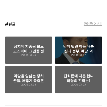
관련글
관련글 더보기
정치에 치중된 블로
남의 탓만 하는 대통
고스피어, 그만큼 정
령과 정부, 여당. 과
2008.03.25
2008.03.17
치가 혼란하다는 것
연 대한민국에는 희
이겠지...
망이 있나?
막말을 일삼는 정치
진화론에 따른 한나
꾼들, 어떻게 축출은
라당의 진화는?
2008.03.13
2008.03.05
안되나?