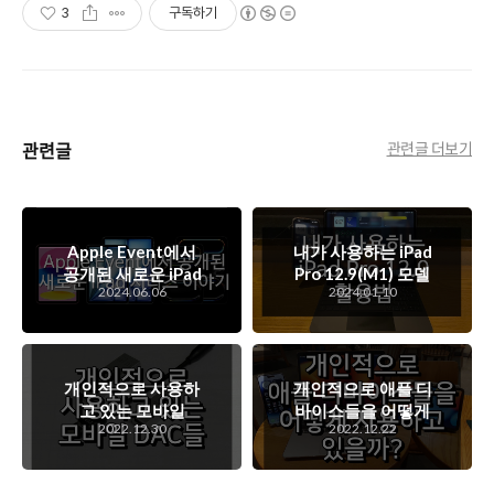
3
구독하기
관련글
관련글 더보기
Apple Event에서
내가 사용하는 iPad
공개된 새로운 iPad
Pro 12.9(M1) 모델
2024.06.06
2024.01.10
시리즈 이야기
활용법
개인적으로 사용하
개인적으로 애플 디
고 있는 모바일
바이스들을 어떻게
2022.12.30
2022.12.22
DAC 이야기
사용하고 있을까?