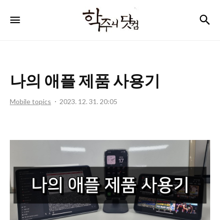
학
검
메뉴
주
니
닷
나의 애플 제품 사용기
컴
Mobile topics
2023. 12. 31. 20:05