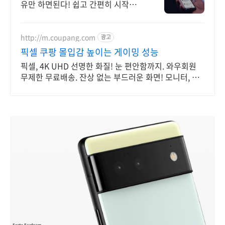
유만 하면된다! 쉽고 간편히 시작하세
요! 판매수수료 배송완료+1일 즉시
입금! 중개수수료 ZERO 바로 시작해
보세요!
http://m.coupang.com
광고
픽셀 쿠팡 몰입감 높이는 게이밍 성능
픽셀, 4K UHD 선명한 화질! 눈 편안함까지. 와우회원
무제한 무료배송. 잔상 없는 부드러운 화면! 모니터, 게
임 승리 확률을 높여보세요.