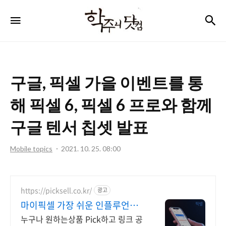
학
검
메뉴
주
니
닷
구글, 픽셀 가을 이벤트를 통
컴
해 픽셀 6, 픽셀 6 프로와 함께
구글 텐서 칩셋 발표
Mobile topics
2021. 10. 25. 08:00
https://picksell.co.kr/
광고
마이픽셀 가장 쉬운 인플루언서
커머스
누구나 원하는상품 Pick하고 링크 공