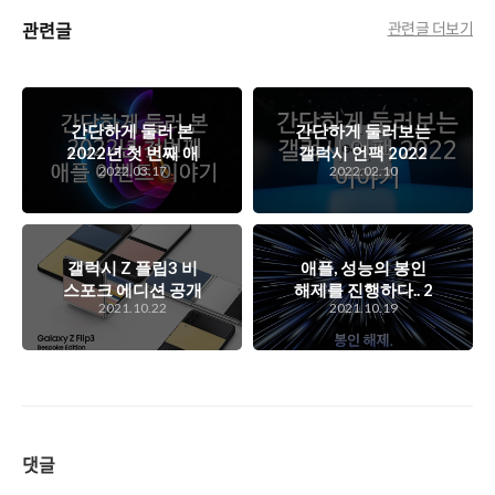
관련글
관련글 더보기
간단하게 둘러 본
간단하게 둘러보는
2022년 첫 번째 애
갤럭시 언팩 2022
2022.03.17
2022.02.10
플 이벤트 이야기
이야기
갤럭시 Z 플립3 비
애플, 성능의 봉인
스포크 에디션 공개
해제를 진행하다.. 2
2021.10.22
2021.10.19
를 위한 갤럭시 언팩
번째 가을 애플 이벤
파트 2 이야기
트 간단 스케치
댓글