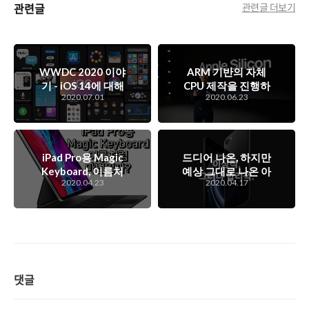
관련글
관련글 더보기
WWDC 2020 이야
ARM 기반의 자체
기 - iOS 14에 대해
CPU 제작을 진행하
2020.07.01
2020.06.23
서
려는 애플의 의도
는?
iPad Pro용 Magic
드디어 나온, 하지만
Keyboard, 이름처
예상 그대로 나온 아
2020.04.23
2020.04.17
럼 마법일까?
이폰 SE, 그리고 아
이폰12에 대한 루머
들..
댓글