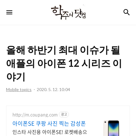
학
검
메뉴
주
니
닷
올해 하반기 최대 이슈가 될
컴
애플의 아이폰 12 시리즈 이
야기
Mobile topics
2020. 5. 12. 10:04
http://m.coupang.com
광고
아이폰SE 쿠팡 사진 찍는 감성폰
인스타 사진용 아이폰SE! 로켓배송으