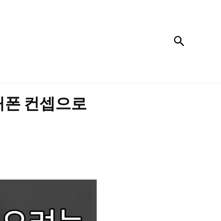
검색
피처폰 컨셉으로