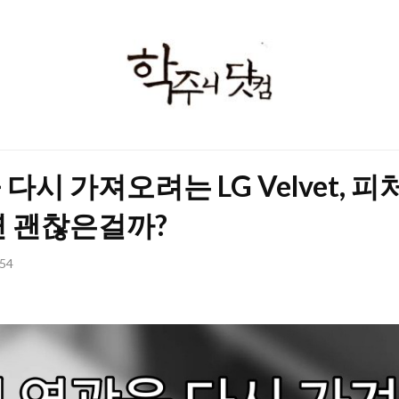
학
주
니
닷
다시 가져오려는 LG Velvet, 
컴
연 괜찮은걸까?
:54