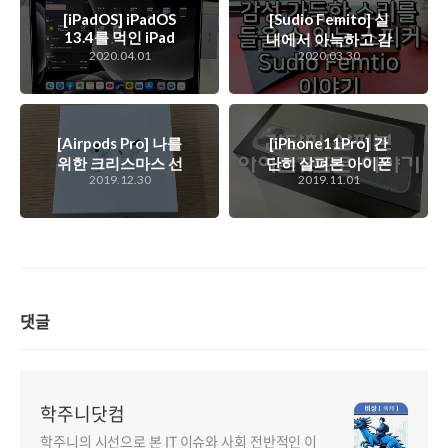
[iPadOS] iPadOS
[Sudio Femito] 실
13.4를 먹인 iPad
내에서 아늑하고 감
Pro 2018(3세대)
2020.04.01
2020.03.30
성 가득한 소리를 즐
12.9인치 모델의 모
길 수 있는 스피커,
습
수디오 펨티오 이야
기
[Airpods Pro] 나를
[iPhone11Pro] 간
위한 크리스마스 선
단히 살펴본 아이폰
2019.12.30
2019.11.01
물인 에어팟 프로에
11프로 이야기
대한 간단 리뷰
댓글
학주니닷컴
학주니의 시선으로 본 IT 이슈와 사회 전반적인 이