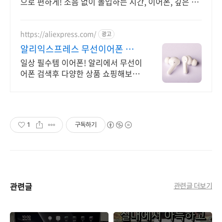
으로 편하게! 소음 없이 몰입하는 시간, 이어폰, 깊은 집
중을 경험하세요.
https://aliexpress.com/
광고
알리익스프레스 무선이어폰 내
맘에 쏙드는 오늘의 특가
일상 필수템 이어폰! 알리에서 무선이
어폰 검색후 다양한 상품 쇼핑해보세
요
1
구독하기
관련글
관련글 더보기