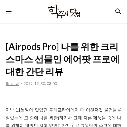
학
검
메뉴
주
니
닷
[Airpods Pro] 나를 위한 크리
컴
스마스 선물인 에어팟 프로에
대한 간단 리뷰
Review
2019. 12. 30. 08:00
지난 11월말에 있었던 블랙프라이데이 때 이것저것 물건들을
질렀는데 그 중에 나를 위한(하기사 그때 지른 제품들 중에 나
를 위하지 않았던 것이 있었던가? ㅋㅋ) 그동안의 수고에 대한