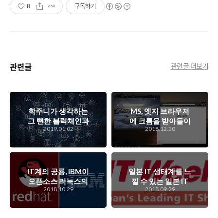
8
구독하기
관련글
관련글 더보기
학주니가 생각하는
MS, 엣지 브라우저
그 뻔한 블럭체인과
에 크롬을 받아들이
2019.01.02
2018.12.20
암호화폐 이야기..
기로 결정하다..
IT계의 공룡, IBM이
일본 IT 생태계를 느
오픈소스 리눅스의
낄 수 있는 일본 IT
2018.10.29
2018.09.29
강자인 레드헷을 인
전시회, 9번째
수한다고 하는데..
Japan IT Week
Autumn
그 의미는?