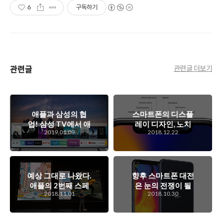
6
구독하기
관련글
관련글 더보기
애플과 삼성의 협
스마트폰의 디스플
업! 삼성 TV에서 애
레이 디자인, 노치
2019.01.09
2018.12.22
플의 컨텐츠를 볼 수
디자인과 홀 디자인
있게 되는데.. 애플
의 전쟁..
과 타사 TV와 협업
의 의미는?
예상 그대로 나왔다.
향후 스마트폰 대전
애플의 2번째 스페
은 눈의 전쟁이 될
2018.11.01
2018.10.30
셜 이벤트에서 등장
듯 싶은데..
한 맥북 에어, 맥 미
니, 그리고 아이패드