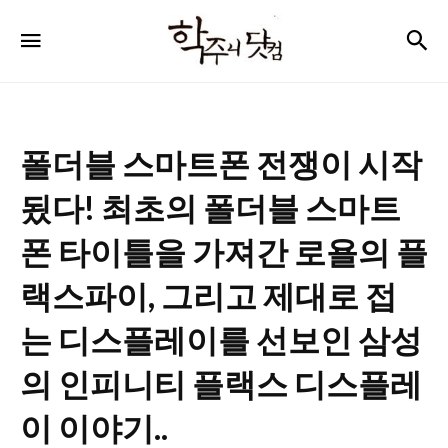
학
검
메뉴
주
니
닷
폴더블 스마트폰 전쟁이 시작
컴
됬다! 최초의 폴더블 스마트
폰 타이틀을 가져간 로욜의 플
랙스파이, 그리고 제대로 접
는 디스플레이를 선보인 삼성
의 인피니티 플랙스 디스플레
이 이야기..