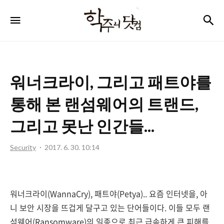
학
검
메뉴
주
니
닷
워너크라이, 그리고 패트야를
컴
통해 본 랜섬웨어의 트랜드,
그리고 못난 인간들...
Security
2017. 6. 30. 10:14
워너크라이(WannaCry), 패트야(Petya).. 요즘 인터넷을, 아
니 보안 시장을 뜨겁게 달구고 있는 단어들이다. 이들 모두 랜
섬웨어(Ransomware)의 일종으로 최근 급속하게 큰 피해를