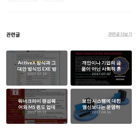
관련글
관련글 더보기
ActiveX 방식과 그
개인이나 기업의 금
대안 방식인 EXE 방
품이 아닌 사회적 혼
2017.07.12
2017.07.07
식의 문제점에 대한
란을 노리는 랜섬웨
고찰
어, 그리고 해킹
워너크라이 랜섬웨
보안 시스템에 대한
어와 MS 윈도 업데
맹신보다는 운영하
2017.05.22
2017.04.16
이트, 그리고 사용자
는, 그리고 사용하는
의 환경에 대한 고
사람들의 인식 변화
찰..
가 훨씬 더 중요한
시점이...