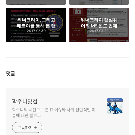
는 것이 아닌 고칠
고찰
외양간마저 소실될
수 있는데..
워너크라이, 그리고
워너크라이 랜섬웨
패트야를 통해 본 랜
어와 MS 윈도 업데
2017.06.30
2017.05.22
섬웨어의 트랜드, 그
이트, 그리고 사용자
리고 못난 인간들...
의 환경에 대한 고
찰..
댓글
학주니닷컴
학주니의 시선으로 본 IT 이슈와 사회 전반적인 이
슈에 대한 블로그
구독하기