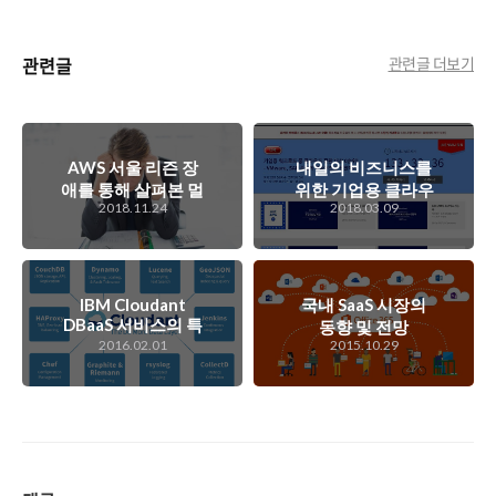
관련글
관련글 더보기
AWS 서울 리즌 장
내일의 비즈니스를
애를 통해 살펴본 멀
위한 기업용 클라우
2018.11.24
2018.03.09
티 클라우드 구축에
드, IBM Cloud를 소
대한 이야기
개하는 온라인 컨퍼
런스, IBM Cloud
Live
IBM Cloudant
국내 SaaS 시장의
DBaaS 서비스의 특
동향 및 전망
징 및 장점
2016.02.01
2015.10.29