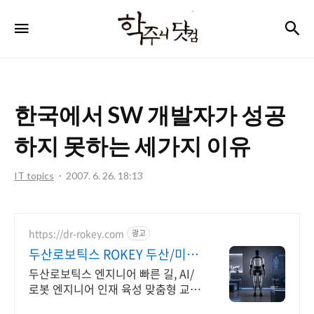
학
검
메뉴
주
니
닷
한국에서 SW 개발자가 성공
컴
하지 못하는 세가지 이유
IT topics
2007. 6. 26. 18:13
https://dr-rokey.com
광고
두산로보틱스 ROKEY 두산/미국
기업 인턴쉽
두산로보틱스 엔지니어 빠른 길, AI/
로봇 엔지니어 인재 육성 맞춤형 교
육! 지능형 로봇 개발을 위한 ROS 프