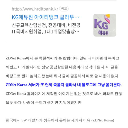
로그램부터 컴퓨터비전까지!
http://www.hrditbank.kr
광고
KG에듀원 아이티뱅크 클라우드
정보보안 취업반
신규교육상담신청, 전공대비, 비전공
IT국비지원취업, 1대1취업맞춤상담,
취업지원. 국비지원취업과정 사전기
초반 무료지원
ZDNet Korea에서 본 류한석씨가 쓴 칼럼이다. 일단 내 마가린에 북마크
해뒀고 IT 개발자라면 정말 공감할만한 내용이라 생각이 든다. 이 글을
바탕으로 뭔가 쓸려고 했는데 워낙 글이 깔끔해서 따로 쓸 내용이 없다.
ZDNet Korea 서버가 또 언제 죽을지 몰라서 내 블로그에 그냥 옮겨본다.
ZDNet Korea 홈페이지에 저작권 이야기는 없는 것으로 봐서 퍼와도 괜찮
을듯 하다. 나중에 문제가 생기면 지워야겠지만.
한국에서 SW 개발자가 성공하지 못하는 세가지 이유 (ZDNet Korea)