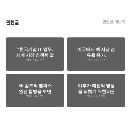
관련글
관련글 더보기
"한국기업 IT 업무,
미국에서 맥 시장 점
세계 시장 경쟁력 없
유율 증가.
2007.06.27
2007.06.27
다"…액센츄어
SK 컴즈의 엠파스
야후가 예전의 명성
완전 합병을 보면
을 되찾기 위한 5단
2007.06.25
2007.06.22
서..
계는..