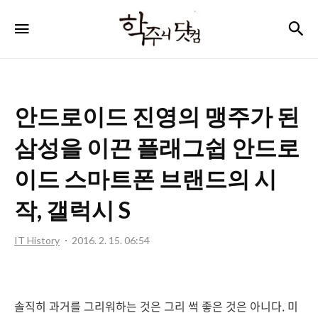
학
검
메뉴
주
니
닷
안드로이드 진영의 맹주가 된
컴
삼성을 이끈 플래그쉽 안드로
이드 스마트폰 브랜드의 시
작, 갤럭시 S
IT History
2016. 2. 15. 06:54
솔직히 과거를 그리워하는 것은 그리 썩 좋은 것은 아니다. 미