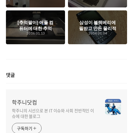
터박물관 3층 수장
의 성지, 넥슨컴퓨터
고 스케치
박물관 1층을 둘러
보다.
[추억팔이] 애플 컴
삼성이 블랙베리에
퓨터에 대한 추억
필받고 만든 물리적
2016.01.13
2016.01.04
들...
쿼티키패드가 매력
적인 윈도 모바일 스
마트폰, 블랙잭
댓글
학주니닷컴
학주니의 시선으로 본 IT 이슈와 사회 전반적인 이
슈에 대한 블로그
구독하기