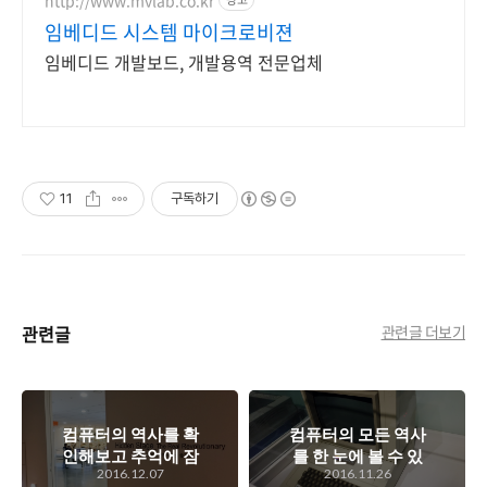
임베디드 시스템 마이크로비젼
임베디드 개발보드, 개발용역 전문업체
11
구독하기
관련글
관련글 더보기
컴퓨터의 역사를 확
컴퓨터의 모든 역사
인해보고 추억에 잠
를 한 눈에 볼 수 있
2016.12.07
2016.11.26
길 수 있는 넥슨컴퓨
는 PC 오덕들의 꿈