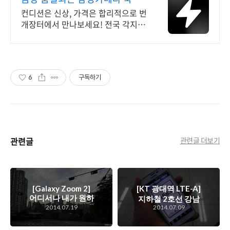
최대 브랜드 중고거래
컨디션은 신상, 가격은 합리적으로 번
개장터에서 만나보세요! 전국 각지에
서 올라오는 전국구 최다 상품 매일
10만 개 이상의 신규 상품 업로드
6
구독하기
관련글
관련글 더보기
[Galaxy Zoom 2]
[KT 광대역 LTE-A]
어디서나 내가 원하
지하철 2호선 강남
는 피사체를 내가 원
2014.07.19
2014.07.09
역 및 판교라인 출근
하는 모습으로 찍어
길 광대역 LTE-A 속
주는 광학 10배줌의
도 측정