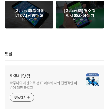
위력, 갤럭시 줌2의
광학 10배줌..
[Galaxy S5 광대역
[Galaxy S5] 평소 갤
LTE-A] 선명한 화
럭시 S5와 삼성 기
2014.07.07
2014.06.24
질로 승부한다. 눈으
어 Fit을 어떻게 이
로 보는 그 이상의
용할까?
놀라움을 주는 갤럭
시 S5 광대역 LTE-
A의 슈퍼 아몰레드
WQHD
댓글
학주니닷컴
학주니의 시선으로 본 IT 이슈와 사회 전반적인 이
슈에 대한 블로그
구독하기