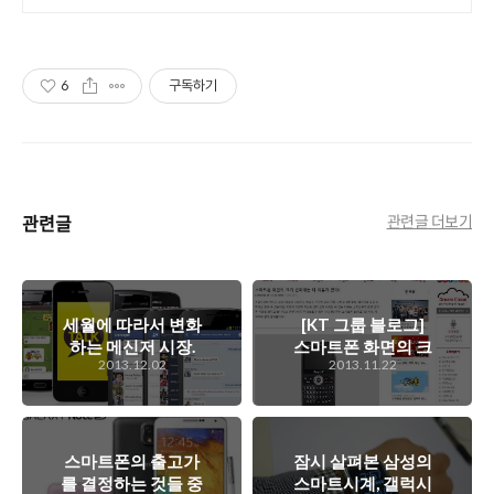
최다 상품 매일 10만 개 이상의 신규
상품 업로드
6
구독하기
관련글
관련글 더보기
세월에 따라서 변화
[KT 그룹 블로그]
하는 메신저 시장.
스마트폰 화면의 크
2013.12.02
2013.11.22
변화의 역사와 원인,
기 변화에는 다 이유
그리고 다음 시대의
가 있다!
메신저는?
스마트폰의 출고가
잠시 살펴본 삼성의
를 결정하는 것들 중
스마트시계, 갤럭시