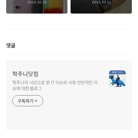
2013.10.15
2013.10.11
우리가 많이 놓치는
기어에 대한 짧은 생
것은? 그리고 분명
각들..
해외보다 높은 국내
모델의 출고가는 낮
출 필요는 있는데..
댓글
학주니닷컴
학주니의 시선으로 본 IT 이슈와 사회 전반적인 이
슈에 대한 블로그
구독하기