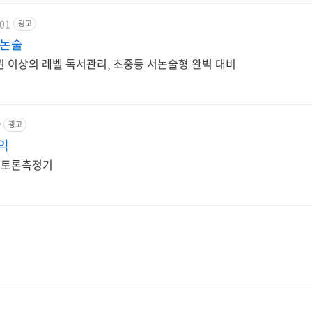
t01
광고
N논술
 이상의 레벨 독서관리, 초중등 서논술형 완벽 대비
r
광고
익
라돈토론측정기