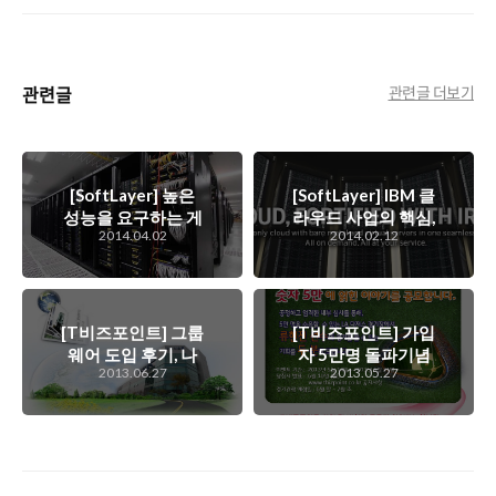
관련글
관련글 더보기
[SoftLayer] 높은
[SoftLayer] IBM 클
성능을 요구하는 게
라우드 사업의 핵심,
2014.04.02
2014.02.12
임산업, 왜 클라우드
SoftLayer에 대해
서버가 유용한지?
서..
그리고 이 시장에서
SoftLayer의 강점
은?
[T비즈포인트] 그룹
[T비즈포인트] 가입
웨어 도입 후기, 나
자 5만명 돌파기념
2013.06.27
2013.05.27
노시스템
이벤트 - 류현진 경
기를 보러 가자..