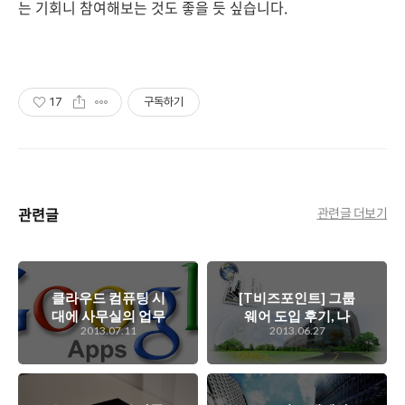
는 기회니 참여해보는 것도 좋을 듯 싶습니다.
17
구독하기
관련글
관련글 더보기
클라우드 컴퓨팅 시
[T비즈포인트] 그룹
대에 사무실의 업무
웨어 도입 후기, 나
2013.07.11
2013.06.27
패턴을 바꾸고 있는
노시스템
웹오피스에 대해
서...