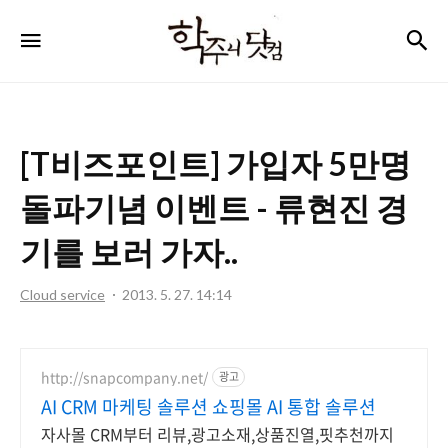
학
검
메뉴
주
니
닷
[T비즈포인트] 가입자 5만명
컴
돌파기념 이벤트 - 류현진 경
기를 보러 가자..
Cloud service
2013. 5. 27. 14:14
http://snapcompany.net/
광고
AI CRM 마케팅 솔루션 쇼핑몰 AI 통합 솔루션
자사몰 CRM부터 리뷰,광고소재,상품진열,핏추천까지