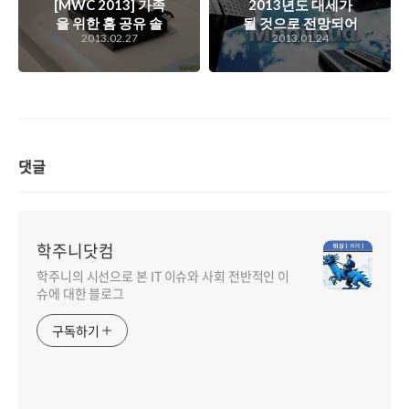
[MWC 2013] 가족
2013년도 대세가
을 위한 홈 공유 솔
될 것으로 전망되어
2013.02.27
2013.01.24
루션. 온 가족의 컨
지는 모빌라우드 컴
텐츠를 저장하고 공
퓨팅. 이미 대세가
유하는 홈싱크
된 모바일과 클라우
(HomeSync)
드를 짬뽕시켜서 우
려낸 또 하나의 말장
난일까?
댓글
학주니닷컴
학주니의 시선으로 본 IT 이슈와 사회 전반적인 이
슈에 대한 블로그
구독하기