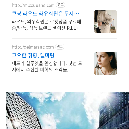
http://m.coupang.com
광고
쿠팡 라우드 와우회원은 무제한
무료 배송
라우드, 와우회원은 로켓상품 무료배
송/반품, 정품 브랜드 셀렉션 R.LUX
입점.
http://delmarang.com
광고
고요한 취향, 델마랑
태도가 실루엣을 완성합니다. 낯선 도
시에서 수집한 미학의 조각들.