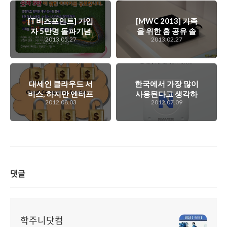
[T비즈포인트] 가입
[MWC 2013] 가족
자 5만명 돌파기념
을 위한 홈 공유 솔
2013.05.27
2013.02.27
이벤트 - 류현진 경
루션. 온 가족의 컨
기를 보러 가자..
텐츠를 저장하고 공
유하는 홈싱크
(HomeSync)
대세인 클라우드 서
한국에서 가장 많이
비스, 하지만 엔터프
사용된다고 생각하
2012.08.03
2012.07.09
라이즈 영역에서는
는 클라우드 서비스
반드시 넘어야 할 산
3종 세트. 드롭박스,
인 보안. 이들이 어
N 드라이브, 그리고
떻게 조화를 이룰 수
다음 클라우드에 대
있을까?
해서...
댓글
학주니닷컴