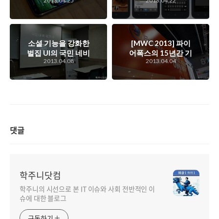
2013.04.25
2013.04.22
갤럭시 S4 미디어데
면 전쟁에 이은 스마
이 실시간 중계
트폰 시작화면 전쟁
이 본격적으로 시작
되려고 하고 있다.
소셜 기능을 강화한
[MWC 2013] 파이
벌집 UI의 국민 네비
어폭스의 15년간 기
2013.04.08
2013.04.04
게이션, 김기사 2.0
술과 경험이 녹아들
블로거 간담회 스케
어간 모바일 OS, 파
치
이어폭스 OS를 맛
보다
댓글
학주니닷컴
학주니의 시선으로 본 IT 이슈와 사회 전반적인 이
슈에 대한 블로그
구독하기