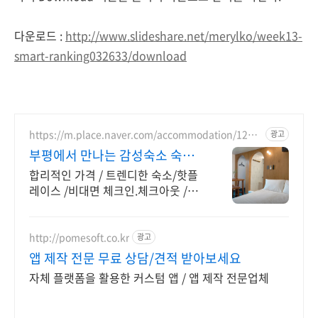
다운로드 :
http://www.slideshare.net/merylko/week13-
smart-ranking032633/download
https://m.place.naver.com/accommodation/1241
광고
756385
부평에서 만나는 감성숙소 숙소
전용 주차장 완비
합리적인 가격 / 트렌디한 숙소/핫플
레이스 /비대면 체크인.체크아웃 /전
용 주차장 부평의 새로운 핫플레이스,
그리다부평에서 특별한 추억을 만들
어보세요!
http://pomesoft.co.kr
광고
앱 제작 전문 무료 상담/견적 받아보세요
자체 플랫폼을 활용한 커스텀 앱 / 앱 제작 전문업체