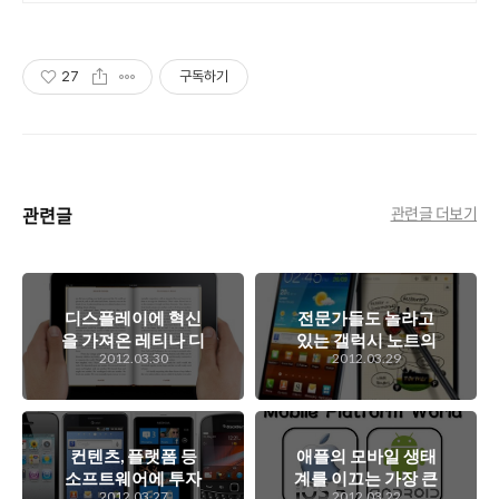
27
구독하기
관련글
관련글 더보기
디스플레이에 혁신
전문가들도 놀라고
을 가져온 레티나 디
있는 갤럭시 노트의
2012.03.30
2012.03.29
스플레이를 탑재한
글로벌 500만대 판
뉴 아이패드. 애플의
매. 사람들의 편견을
디지탈 교과서 시장
깨고 뒤집고 있는 갤
에 대한 강력한 의지
럭시 노트의 선전에
의 표현이라고 할 수
는 이유가 있다?
컨텐츠, 플랫폼 등
애플의 모바일 생태
있는데...
소프트웨어에 투자
계를 이끄는 가장 큰
2012.03.27
2012.03.22