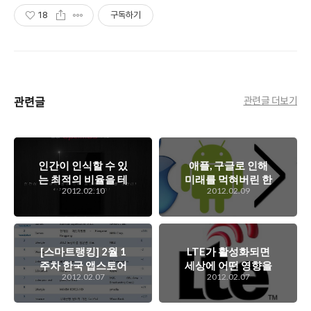
18
구독하기
관련글
관련글 더보기
인간이 인식할 수 있
애플, 구글로 인해
는 최적의 비율을 테
미래를 먹혀버린 한
2012.02.10
2012.02.09
스트해볼 생각인가?
국의 스마트폰 어플
LG의 5인치 태블릿
리케이션, 컨텐츠 산
폰인 옵티머스 뷰의
업. 글로벌 업체로의
4:3 비율 실험의 결
식민지화는 이미 시
과는 과연 어떻게?
작이 되었는데..
[스마트랭킹] 2월 1
LTE가 활성화되면
주차 한국 앱스토어
세상에 어떤 영향을
2012.02.07
2012.02.07
인기 앱은 무엇?
줄 것이며 어떤 변화
를 가져올 것인가?