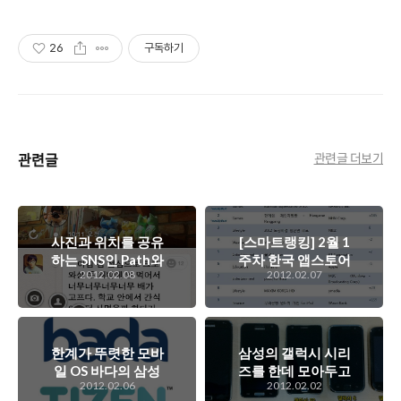
26
구독하기
관련글
관련글 더보기
사진과 위치를 공유
[스마트랭킹] 2월 1
하는 SNS인 Path와
주차 한국 앱스토어
2012.02.08
2012.02.07
Juspot. 장단점과
인기 앱은 무엇?
함께 Juspot에 바라
는 점이 있다면?
한계가 뚜렷한 모바
삼성의 갤럭시 시리
일 OS 바다의 삼성
즈를 한데 모아두고
2012.02.06
2012.02.02
과 모바일 플랫폼 사
보니 삼성의 스마트