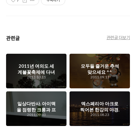
7
구독하기
관련글
관련글 더보기
2011년 여의도 세
모두들 즐거운 추석
계불꽃축제에 다녀
맞으세요 ^^
2011.10.11
2011.09.11
와서..
일상다반사. 아이맥
엑스페리아 아크로
을 점령한 크롱과 프
찍어본 한강의 야경.
2011.09.03
2011.08.23
리미엄 아울렛 이야
기.