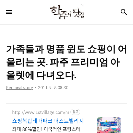
학
검
메뉴
주
니
닷
가족들과 명품 윈도 쇼핑이 어
컴
울리는 곳. 파주 프리미엄 아
울렛에 다녀오다.
Personal story
2011. 9. 9. 08:30
http://www.1stvillage.com/m
광고
쇼핑복합테마파크 퍼스트빌리지
최대 80%할인! 이국적인 프랑스테