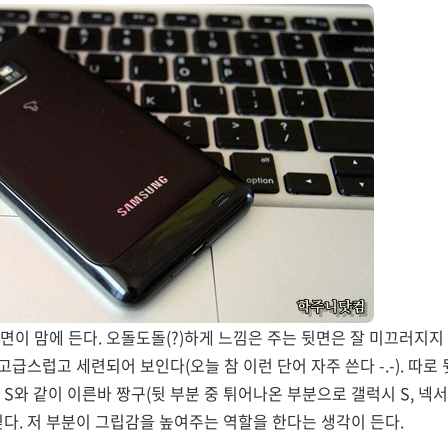
면이 맘에 든다. 오돌도돌(?)하게 느낌은 주는 뒷면은 잘 미끄러지
 고급스럽고 세련되어 보인다(오늘 참 이런 단어 자주 쓴다 -.-). 따
S와 같이 이른바 짱구(뒷 부분 중 튀어나온 부분으로 갤럭시 S, 넥
싶다. 저 부분이 그립감을 높여주는 역할을 한다는 생각이 든다.