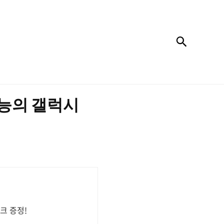
검색
성능의 갤럭시
크 증정!