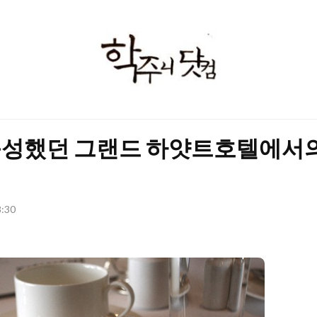
학
주
니
닷
성했던 그랜드 하얏트호텔에서의
컴
회
8:30