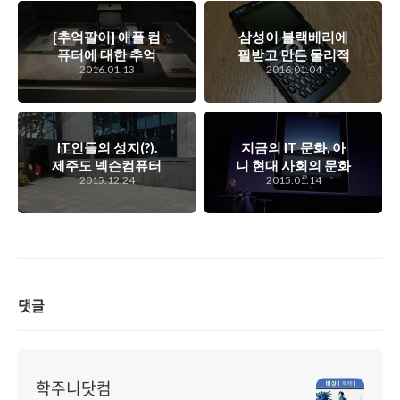
[추억팔이] 애플 컴
삼성이 블랙베리에
퓨터에 대한 추억
필받고 만든 물리적
2016.01.13
2016.01.04
들...
쿼티키패드가 매력
적인 윈도 모바일 스
마트폰, 블랙잭
IT인들의 성지(?).
지금의 IT 문화, 아
제주도 넥슨컴퓨터
니 현대 사회의 문화
2015.12.24
2015.01.14
박물관을 견학한 느
를 있게 만든 애플의
낌
제품들. 아이폰, 아
이패드, 그리고 맥북
에어
댓글
학주니닷컴