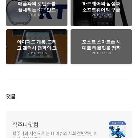
애플과의 로멘스를
하드웨어의 삼성과
끝내려는 KT? 안드
소프트웨어의 구글
2010.12.17
2010.12.09
로이드 진영에 본격
이 만났다! 안드로
적으로 손내밀기 시
이드 2.3가 탑재된
작?
넥서스 S
아이패드 개봉, 그리
포스트 스마트폰 시
고 갤럭시 탭과의 크
대로 타블릿을 점찍
2010.12.06
2010.11.30
기 비교..
는 요즘, 하지만 현
실을 잘 생각해야...
댓글
학주니닷컴
학주니의 시선으로 본 IT 이슈와 사회 전반적인 이