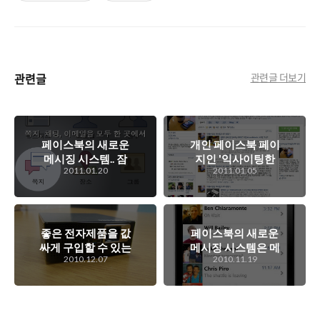
관련글
관련글 더보기
페이스북의 새로운
개인 페이스북 페이
메시징 시스템.. 잠
지인 '익사이팅한
2011.01.20
2011.01.05
깐 간을 봤다능..
모바일과 IT 이야
기' 소개
좋은 전자제품을 값
페이스북의 새로운
싸게 구입할 수 있는
메시징 시스템은 메
2010.12.07
2010.11.19
방법. S블로거 트위
일도, 메신져도 아닌
터 경매 이벤트!
새로운 메시징 시스
템?