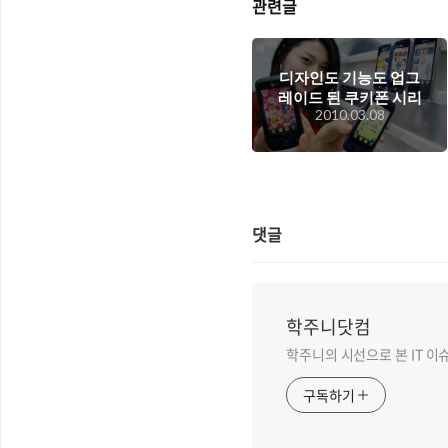
관련글
디자인도 기능도 업그
레이드 된 쿠키폰 시리
2010.03.08
즈. 쿠키 플러스와 쿠
키 플래시
댓글
학주니닷컴
학주니의 시선으로 본 IT 이
구독하기