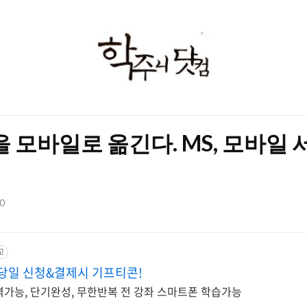
학
주
니
닷
술을 모바일로 옮긴다. MS, 모바일
컴
30
고
당일 신청&결제시 기프티콘!
가능, 단기완성, 무한반복 전 강좌 스마트폰 학습가능