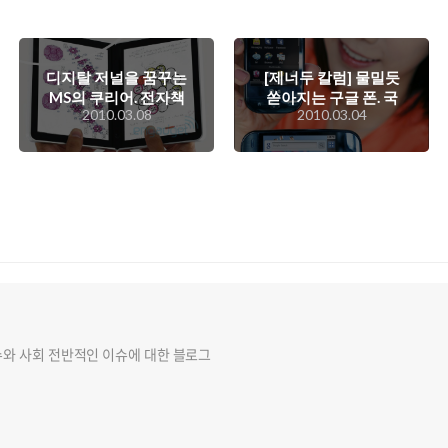
디지탈 저널을 꿈꾸는
[제너두 칼럼] 물밀듯
MS의 쿠리어. 전자책
쏟아지는 구글 폰. 국
2010.03.08
2010.03.04
시장에 새바람을 일으
내 스마트폰 시장을 이
킬 것인가..
끌 수 있을까?
슈와 사회 전반적인 이슈에 대한 블로그