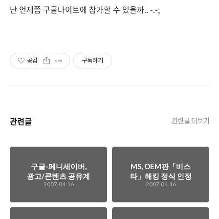
난 언제쯤 구글나이트에 참가할 수 있을까.. -.-;
공감
구독하기
관련글
관련글 더보기
구글-페니세이버,
MS, OEM판「비스
광고/콘텐츠 공유계
타」해킹 정식 인정
2007.04.16
2007.04.16
약 진행