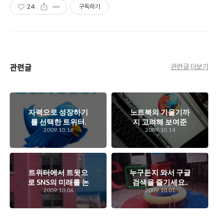
24
구독하기
관련글
관련글 더보기
자력으로 성장하기
노트북의 기울기까
를 선택한 트위터.
지 고려해 보여준
2009.10.16
2009.10.14
마땅한 수익모델도
다! 파이어폭스 3.6
없이 어떻게?
의 중력센서 지원.
트위터에서 트윗으
누구든지 와서 구글
로 SNS의 미래를 논
검색을 즐기세요..
2009.10.06
2009.10.01
하다! 페이스북, 트
GFC 2층 구글 검색
위터의 미래는?
라운지 오픈!