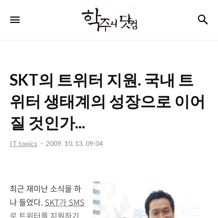
학
검
메뉴
주
니
닷
SKT의 트위터 지원. 국내 트
컴
위터 생태계의 성장으로 이어
질 것인가...
IT topics
2009. 10. 13. 09:04
최근 재미난 소식을 하
나 들었다.
SKT가 SMS
로 트위터를 지원하기