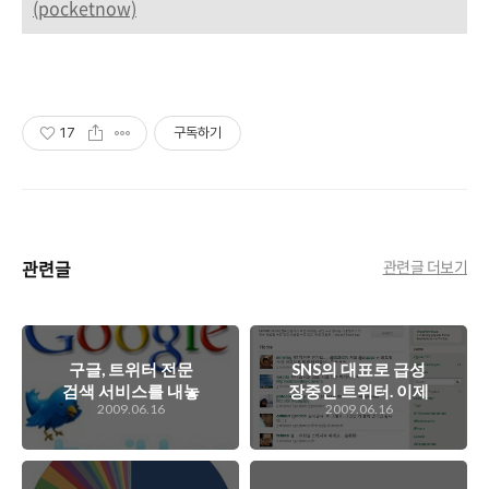
(pocketnow)
17
구독하기
관련글
관련글 더보기
구글, 트위터 전문
SNS의 대표로 급성
검색 서비스를 내놓
장중인 트위터. 이제
2009.06.16
2009.06.16
는 것인가?
는 마케팅 도구로 주
목받기 시작...