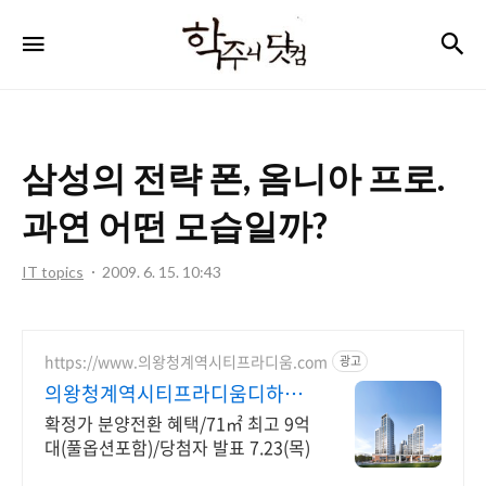
학
검
메뉴
주
니
닷
삼성의 전략 폰, 옴니아 프로.
컴
과연 어떤 모습일까?
IT topics
2009. 6. 15. 10:43
https://www.의왕청계역시티프라디움.com
광고
의왕청계역시티프라디움디하모
니
확정가 분양전환 혜택/71㎡ 최고 9억
대(풀옵션포함)/당첨자 발표 7.23(목)