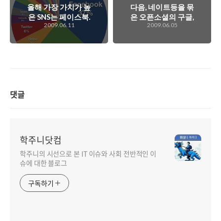
올해 가장 가치가 높
다음, 네이트등을 묶
은 SNS는 페이스북.
은 오픈소셜의 구글,
2009.06.11
2009.06.05
하지만 트위터의 성
네이버를 깨뜨릴 전
장이 남다른데...
쟁을 시작하다
댓글
학주니닷컴
학주니의 시선으로 본 IT 이슈와 사회 전반적인 이
슈에 대한 블로그
구독하기